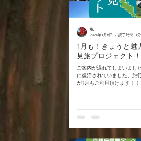
楓
2024年1月8日
読了時間: 1分
1月も！きょうと魅
見旅プロジェクト！
ご案内が遅れてしまいました
に復活されていました、旅
が1月もご利用頂けます！！ 
ら1月31日までのご宿泊が
ます。まだ今月は空きが御
で、是非この機会にご利用
せ！！