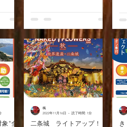
するのは気のせいでしょうか。 さて現
ますので、
在、千總ギャラリーにおいて、千總の
ませ！ ま
所蔵品から「不在」や「欠如」を切...
せて頂きま
楓
分
2022年11月16日
読了時間: 1分
対象"全
二条城 ライトアップ！
き