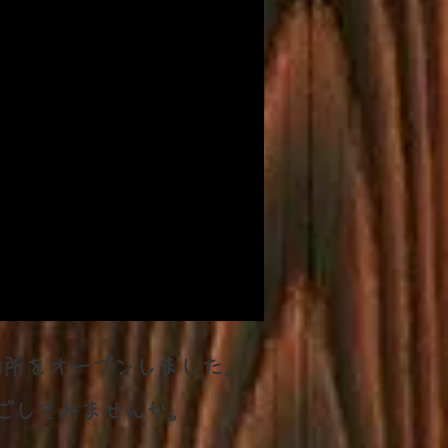
きよ
京町
風景
泊所をオープンしました。
ごしてみませんか
。