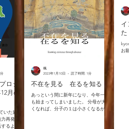
イ
た
ky
お
楓
1分
2023年1月10日
読了時間: 1分
プロジ
不在を見る 在るを知る
年12月の
あっという間に新年になり、今年一年
も始まってしまいました。 分母が大き
くなれば、分子の１は小さくなるが如
ていた旅
く、年齢を重ねる（分母）につれ一年
魅力再発見
（分子）が小さく、早く、過ぎる気が
活するよう