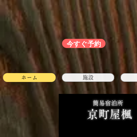
今すぐ予約
ホーム
施設
簡易宿泊所
​
京町屋楓