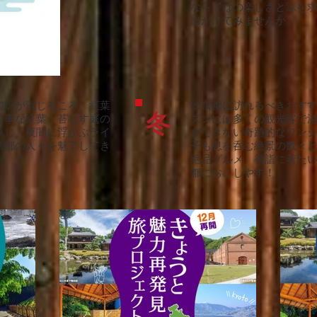
ならではの楽しさと涼を
出かけてみませんか。
匂いが混じるころ、紅葉
は京都に訪れるべきおす
冬
見事な紅葉、苔むす庭の
ズンには多くの観光客で
みじ、夜闇に浮かぶライ
ができない奇跡的なワン
京都の人々を魅了してき
子も息を呑む絶景の数々
絶品グルメ、初詣に着た
都におこしやす！