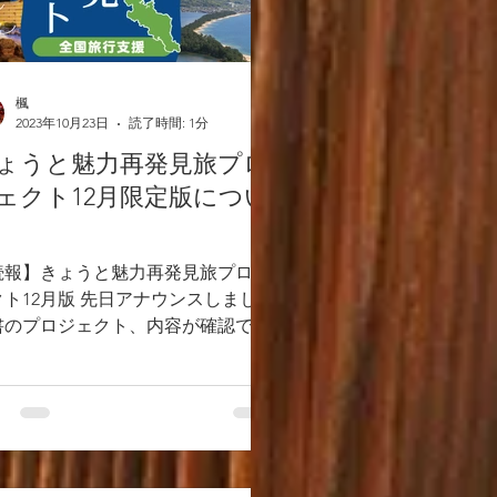
楓
2023年10月23日
読了時間: 1分
ょうと魅力再発見旅プロ
ェクト12月限定版につい
続報】きょうと魅力再発見旅プロジ
クト12月版 先日アナウンスしました
書のプロジェクト、内容が確認でき
した。概要は以下となります。 ・12
日チェックインから12月28日チェ
クアウトまで対象 ・宿泊費の、20%
助対象額...