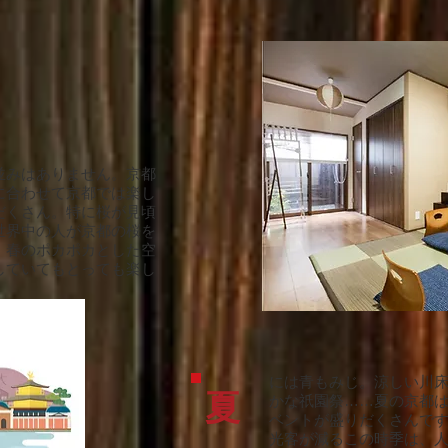
並みはありません。京都
に合わせて京都では楽し
だくさん。特に桜が見頃
世界中の人が京都の桜を
。春のポカポカとした空
していてもとっても楽し
には青もみじ。涼しい川
夏
かな祇園祭……夏の京都
ベントが盛りだくさんで
光客が減るこの時季は、