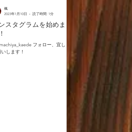
楓
2023年1月10日
読了時間: 1分
ンスタグラムを始めまし
！
omachiya_kaede フォロー、宜しく
願いします！