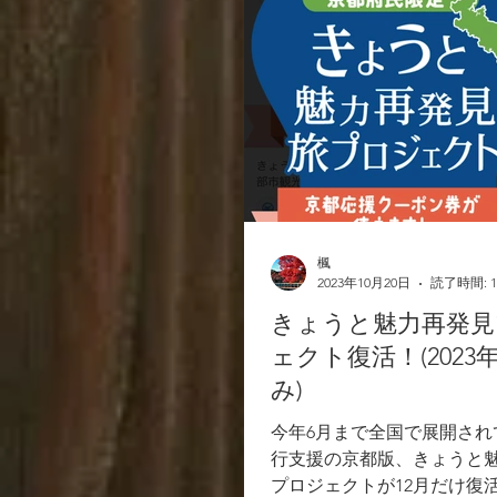
楓
2023年10月20日
読了時間: 
きょうと魅力再発見
ェクト復活！(2023
み)
今年6月まで全国で展開され
行支援の京都版、きょうと
プロジェクトが12月だけ復