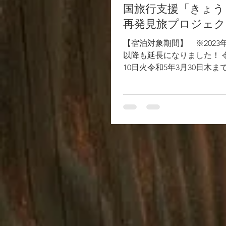
国旅行支援「きょう
再発見旅プロジェク
【宿泊対象期間】 ※2023年
以降も延長になりました！ 令
10日火令和5年3月30日木ま
み令和5年3月31日(金)チェ
まで 補助対象者：日本にお
※身分証明書により日本の
できること。...