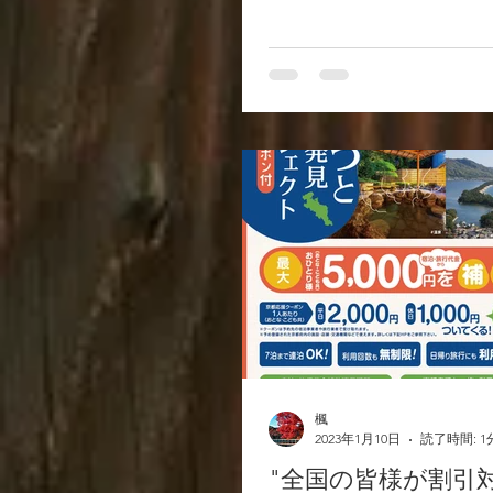
です！ 当施設もまた参画し
是非その際はご利用ください
た売り出し時期など告知さ
す♪
楓
2023年1月10日
読了時間: 1
"全国の皆様が割引