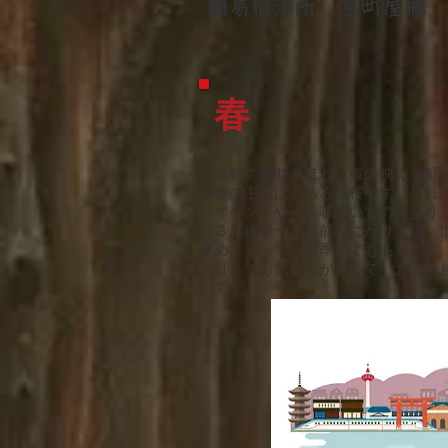
簡易宿泊所 京町屋楓
春
の京都の町並みほど、桜の映える町
の春の主役はもちろん桜です。それ
いイベントや、美味しいものも盛り
の３月後半〜４月前半にかけては、
求めてやってくる季節でもあります
気はとても気持ちが良くて、お散歩
いです。