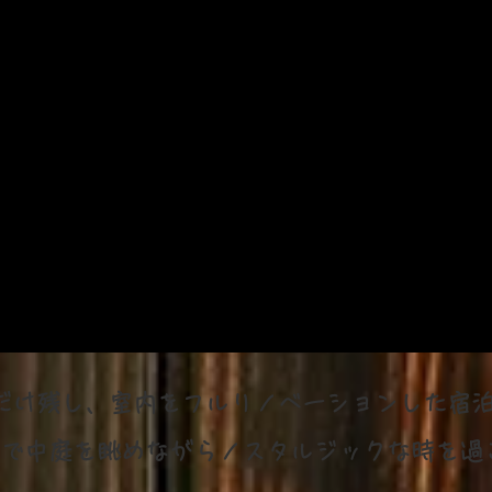
古
き
の
観だけ残し、室内をフルリノベーションした宿
で中庭を眺めながらノスタルジックな時を過