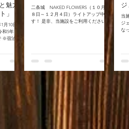
と魅力
ジ
二条城 NAKED FLOWERS（１０月２
ト」
８日～１２月４日）ライトアップ中で
当
す！ 是非、当施設をご利用ください。
ジ
1月10日
京町屋楓～（徒歩８分）～地下鉄東西
な
和5年1月
線・西大路御池～二条城前（乗車４
空
で ※宿泊の
分）
だ
ックアウト
・
住まいの方
用
居住が確認
様→2