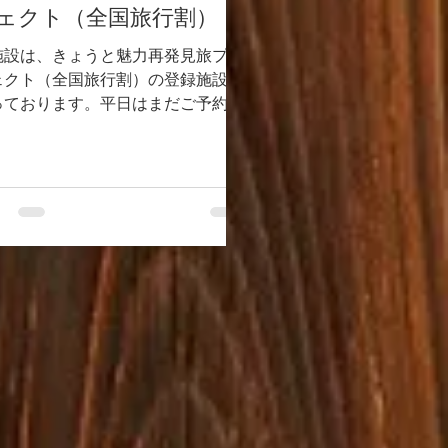
ェクト（全国旅行割）
施設は、きょうと魅力再発見旅プロ
ェクト（全国旅行割）の登録施設 と
っております。平日はまだご予約の
きが御座いますので、是非ご利 用く
さいませ！！ 【ご利用イメージ】
平日 ：4名様 1泊ご利
 ・宿泊料金 ：5,500円×4名
2,000円-...