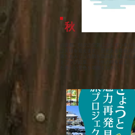
秋
の京都。朝夕の空気に少しずつ冬の
は見頃を迎えます。歴史ある寺社の
落ちもみじ、山肌を染めあげる山も
トアップ紅葉……千年の時を超え、
た美しい景色を堪能ください。