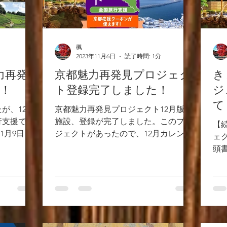
楓
2023年11月6日
読了時間: 1分
力再発
京都魅力再発見プロジェク
き
！
ト登録完了しました！
ジ
て
が、12月
京都魅力再発見プロジェクト12月版 当
行支援です
施設、登録が完了しました。このプロ
【
1月9日か
ジェクトがあったので、12月カレンダ
ェ
対象となり
ーはあけてなかったのですが、昨日解
頭
座いますの
放しました！ 皆様のご予約、お待ちし
ま
くださいま
ております！！ ただ、以下留意点があ
月1
りますので、ご確認くださいませ！...
ッ
が補