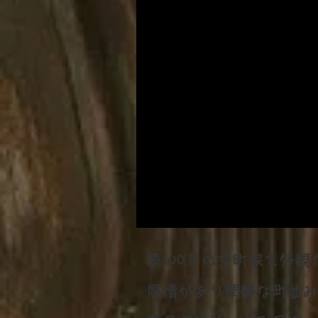
築100年の京町家を外
風情があり閑静な町並み