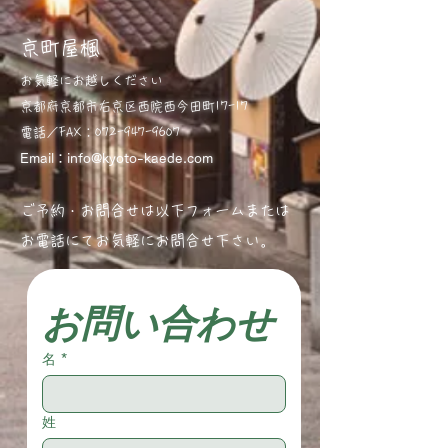
京町屋楓
お気軽にお越しください
京都府京都市右京区西院西今田町17-17
電話／
FAX：072-947-9607
Email：
info@kyoto-kaede.com
ご予約・お問合せは以下フォームまたは
お電話にてお気軽にお問合せ下さい。
お問い合わせ
名
*
姓