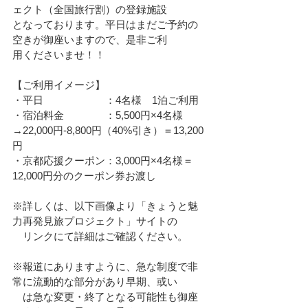
ェクト（全国旅行割）の登録施設
となっております。平日はまだご予約の
空きが御座いますので、是非ご利
用くださいませ！！
【ご利用イメージ】　
・平日　　　　　　：4名様　1泊ご利用
・宿泊料金　　　　：5,500円×4名様
→22,000円-8,800円（40%引き）＝13,200
円
・京都応援クーポン：3,000円×4名様＝
12,000円分のクーポン券お渡し
※詳しくは、以下画像より「きょうと魅
力再発見旅プロジェクト」サイトの
　リンクにて詳細はご確認ください。
※報道にありますように、急な制度で非
常に流動的な部分があり早期、或い
　は急な変更・終了となる可能性も御座