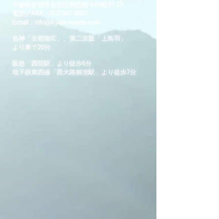
京都府京都市右京区西院西今田町17-17
電話／FAX：072-947-9607
Email：
info@kyoto-kaede.com
名神「京都南IC」、第二京阪「上鳥羽」
より車で20分
阪急「西院駅」より徒歩6分
地下鉄東西線「西大路御池駅」より徒歩7分